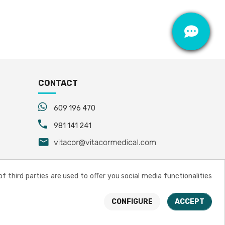
CONTACT
609 196 470
981 141 241
 third parties are used to offer you social media functionalities
Vitacor Medical © 2021
CONFIGURE
ACCEPT