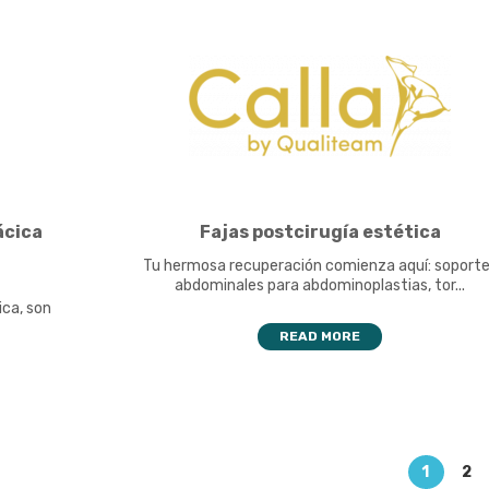
ácica
Fajas postcirugía estética
Tu hermosa recuperación comienza aquí: soport
abdominales para abdominoplastias, tor...
ica, son
.
READ MORE
1
2