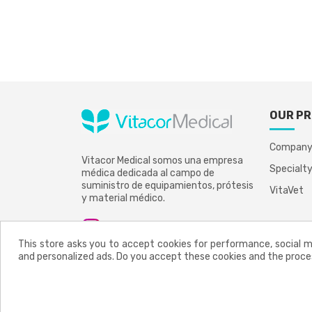
OUR P
Compan
Vitacor Medical somos una empresa
Specialt
médica dedicada al campo de
suministro de equipamientos, prótesis
VitaVet
y material médico.
This store asks you to accept cookies for performance, social me
and personalized ads. Do you accept these cookies and the proce
Aviso legal
Política de privacidad
Cookies policy