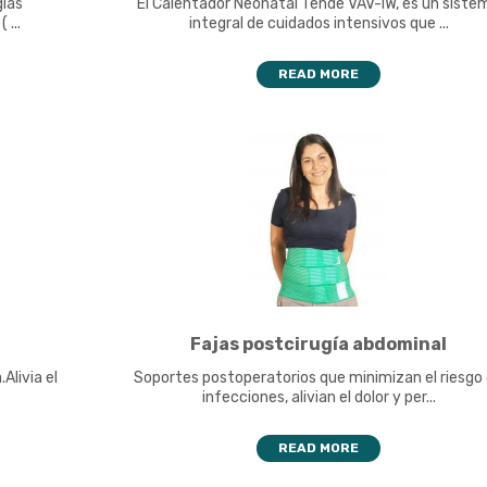
gías
El Calentador Neonatal Tende VAV-IW, es un siste
...
integral de cuidados intensivos que ...
READ MORE
Fajas postcirugía abdominal
livia el
Soportes postoperatorios que minimizan el riesgo
infecciones, alivian el dolor y per...
READ MORE