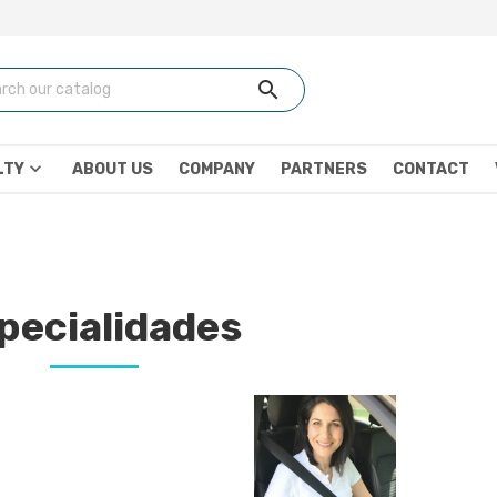
search
keyboard_arrow_down
LTY
ABOUT US
COMPANY
PARTNERS
CONTACT
pecialidades