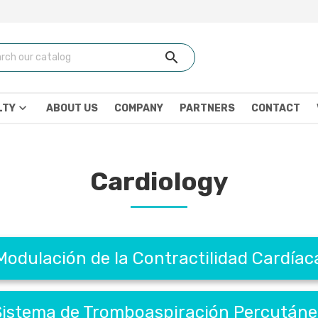
search
keyboard_arrow_down
LTY
ABOUT US
COMPANY
PARTNERS
CONTACT
Cardiology
Modulación de la Contractilidad Cardíac
istema de Tromboaspiración Percután