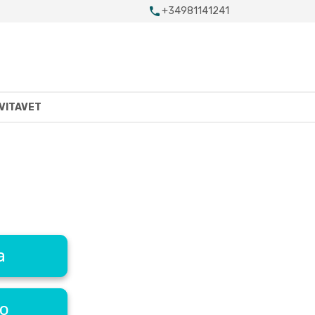
+34981141241
VITAVET
a
eo