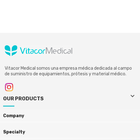
Vitacor Medical somos una empresa médica dedicada al campo
de suministro de equipamientos, prótesis y material médico.
keyboard_arrow_down
keyboard_arrow_down
OUR PRODUCTS
Company
Specialty