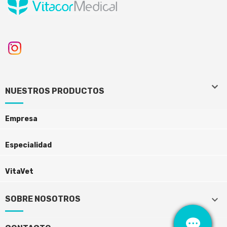
keyboard_arrow_down
keyboard_arrow_down
NUESTROS PRODUCTOS
Empresa
Especialidad
VitaVet
keyboard_arrow_down
SOBRE NOSOTROS