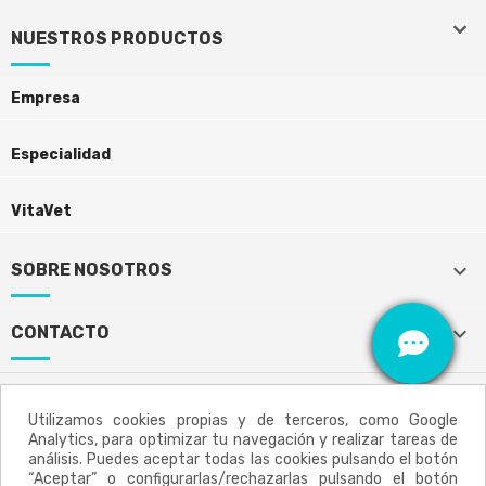
keyboard_arrow_down
keyboard_arrow_down
NUESTROS PRODUCTOS
Empresa
Especialidad
VitaVet
keyboard_arrow_down
SOBRE NOSOTROS
keyboard_arrow_down
CONTACTO
Utilizamos cookies propias y de terceros, como Google
Aviso legal
Política de privacidad
Analytics, para optimizar tu navegación y realizar tareas de
análisis. Puedes aceptar todas las cookies pulsando el botón
“Aceptar” o configurarlas/rechazarlas pulsando el botón
Política de cookies
Mapa del sitio