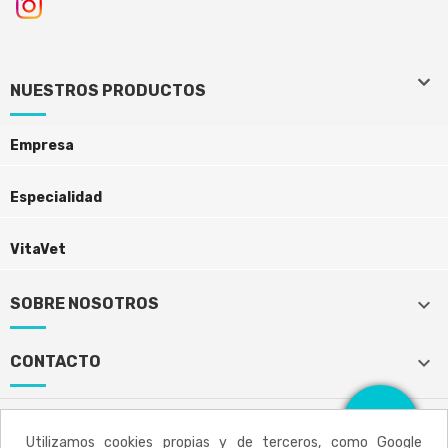
keyboard_arrow_down
keyboard_arrow_down
NUESTROS PRODUCTOS
Empresa
Especialidad
VitaVet
keyboard_arrow_down
SOBRE NOSOTROS
keyboard_arrow_down
CONTACTO
Utilizamos cookies propias y de terceros, como Google
Aviso legal
Política de privacidad