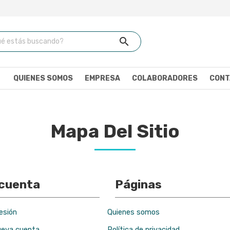
search
own
QUIENES SOMOS
EMPRESA
COLABORADORES
CONT
Mapa Del Sitio
 cuenta
Páginas
sesión
Quienes somos
ueva cuenta
Política de privacidad