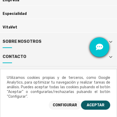
Empresa
Especialidad
VitaVet
keyboard_arrow_down
SOBRE NOSOTROS
keyboard_arrow_down
CONTACTO
Utilizamos cookies propias y de terceros, como Google
Aviso legal
Política de privacidad
Analytics, para optimizar tu navegación y realizar tareas de
análisis. Puedes aceptar todas las cookies pulsando el botón
“Aceptar” o configurarlas/rechazarlas pulsando el botón
Política de cookies
Mapa del sitio
“Configurar”.
CONFIGURAR
ACEPTAR
Vitacor Medical © 2021