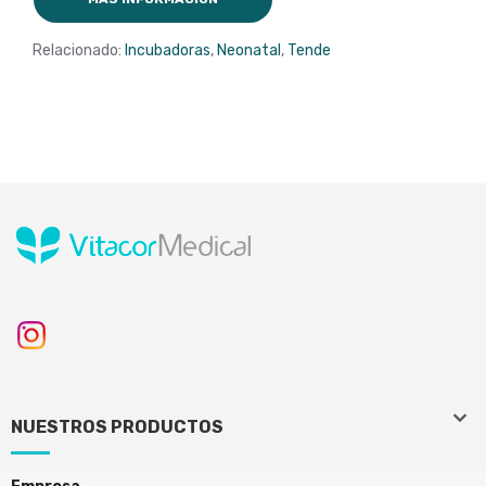
Relacionado:
Incubadoras
,
Neonatal
,
Tende
keyboard_arrow_down
keyboard_arrow_down
NUESTROS PRODUCTOS