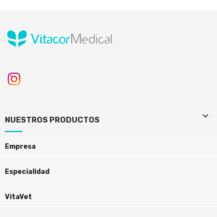
keyboard_arrow_down
keyboard_arrow_down
NUESTROS PRODUCTOS
Empresa
Especialidad
VitaVet