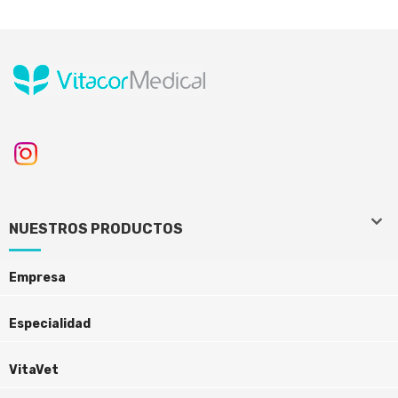
keyboard_arrow_down
keyboard_arrow_down
NUESTROS PRODUCTOS
Empresa
Especialidad
VitaVet