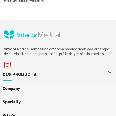
enim ad minim veniamю
Vitacor Medical somos una empresa médica dedicada al campo
de suministro de equipamientos, prótesis y material médico.
keyboard_arrow_down
keyboard_arrow_down
OUR PRODUCTS
Company
Specialty
VitaVet