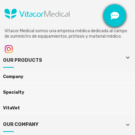
Vitacor Medical somos una empresa médica dedicada al campo
de suministro de equipamientos, prótesis y material médico.
keyboard_arrow_down
keyboard_arrow_down
OUR PRODUCTS
Company
Specialty
VitaVet
keyboard_arrow_down
OUR COMPANY